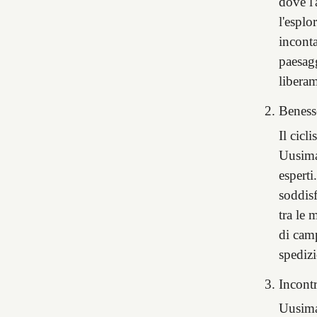
dove l'
l'esplo
inconta
paesagg
liberam
Benesse
Il cicl
Uusimaa
esperti
soddisf
tra le 
di cam
spedizi
Incontr
Uusimaa