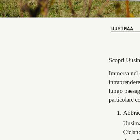
UUSIMAA
Scopri Uusima
Immersa nel s
intraprendere
lungo paesagg
particolare 
Abbrac
Uusimaa
Cicland