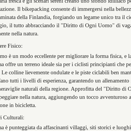
aria fresca e gli scenari sereni creano uno sfondo idilliaco p
razione. Il bikepacking consente di immergersi nella bellez
minata della Finlandia, forgiando un legame unico tra il cicl
io, il tutto abbracciando il "Diritto di Ogni Uomo" di vag
ente nella natura.
re Fisico:
ismo è un modo eccellente per migliorare la forma fisica, e l
 offre un terreno ideale sia per i ciclisti principianti che pe
. Le colline lievemente ondulate e le piste ciclabili ben man
ano tutti i livelli di esperienza, garantendo un allenamento
meraviglie naturali della regione. Approfitta del "Diritto 
peggiare nella natura, aggiungendo un tocco avventuroso al
one in bicicletta.
i Culturali:
 è punteggiata da affascinanti villaggi, siti storici e luoghi