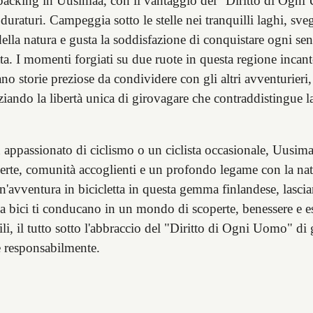
epacking in Uusimaa, con il vantaggio del "Diritto di Ogni
 duraturi. Campeggia sotto le stelle nei tranquilli laghi, sveg
ella natura e gusta la soddisfazione di conquistare ogni sen
tta. I momenti forgiati su due ruote in questa regione incan
no storie preziose da condividere con gli altri avventurieri,
iando la libertà unica di girovagare che contraddistingue l
 appassionato di ciclismo o un ciclista occasionale, Uusima
perte, comunità accoglienti e un profondo legame con la nat
n'avventura in bicicletta in questa gemma finlandese, lasci
ua bici ti conducano in un mondo di scoperte, benessere e e
li, il tutto sotto l'abbraccio del "Diritto di Ogni Uomo" di
e responsabilmente.