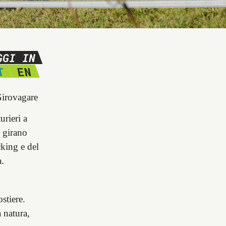
GGI IN
T
EN
Girovagare
urieri a
e girano
cking e del
a.
stiere.
 natura,