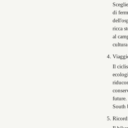
Sceglie
di ferm
dell'os
ricca s
al camp
cultura
Viaggi
Il cicl
ecolog
riducon
conserv
future.
South 
Ricordi