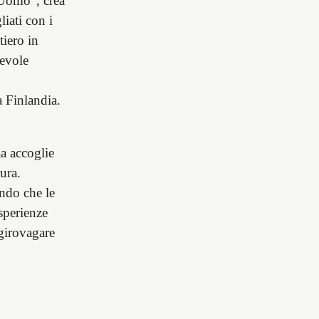
 Uomo", crea
liati con i
tiero in
tevole
a Finlandia.
a accoglie
ura.
ando che le
sperienze
 girovagare