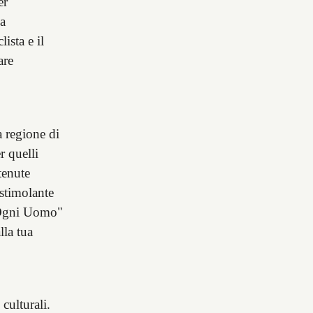
er
za
ista e il
are
a regione di
r quelli
tenute
 stimolante
di Ogni Uomo"
la tua
 culturali.