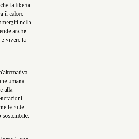
che la libertà
a il calore
mmergiti nella
stende anche
 e vivere la
n'alternativa
sione umana
e alla
enerazioni
me le rotte
 sostenibile.