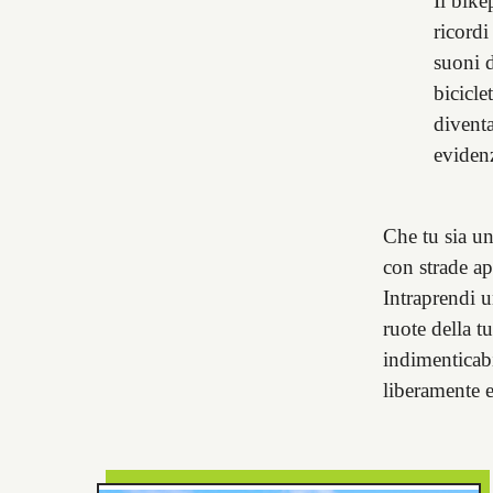
Il bik
ricordi
suoni d
bicicle
diventa
evidenz
Che tu sia un
con strade a
Intraprendi u
ruote della t
indimenticabi
liberamente 