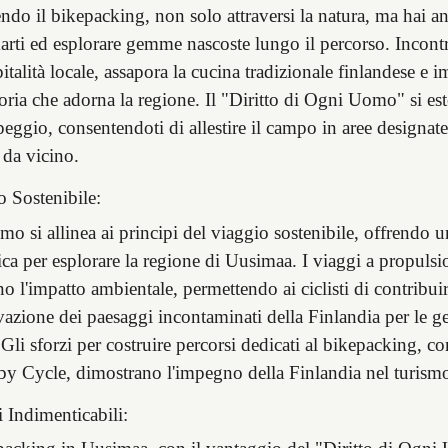
ndo il bikepacking, non solo attraversi la natura, ma hai an
arti ed esplorare gemme nascoste lungo il percorso. Incontr
pitalità locale, assapora la cucina tradizionale finlandese e i
toria che adorna la regione. Il "Diritto di Ogni Uomo" si e
eggio, consentendoti di allestire il campo in aree designate
 da vicino.
o Sostenibile:
ismo si allinea ai principi del viaggio sostenibile, offrendo u
ica per esplorare la regione di Uusimaa. I viaggi a propul
o l'impatto ambientale, permettendo ai ciclisti di contribuir
azione dei paesaggi incontaminati della Finlandia per le g
 Gli sforzi per costruire percorsi dedicati al bikepacking, co
by Cycle, dimostrano l'impegno della Finlandia nel turismo
 Indimenticabili: