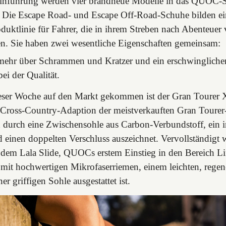
einführung werden vier brandneue Modelle in das QUOC-S
Die Escape Road- und Escape Off-Road-Schuhe bilden ei
duktlinie für Fahrer, die in ihrem Streben nach Abenteuer 
n. Sie haben zwei wesentliche Eigenschaften gemeinsam:
ehr über Schrammen und Kratzer und ein erschwinglicher
i der Qualität.
ieser Woche auf den Markt gekommen ist der Gran Tourer 
e Cross-Country-Adaption der meistverkauften Gran Tourer
h durch eine Zwischensohle aus Carbon-Verbundstoff, ein in
 einen doppelten Verschluss auszeichnet. Vervollständigt 
 dem Lala Slide, QUOCs erstem Einstieg in den Bereich Lif
r mit hochwertigen Mikrofaserriemen, einem leichten, regen
er griffigen Sohle ausgestattet ist.