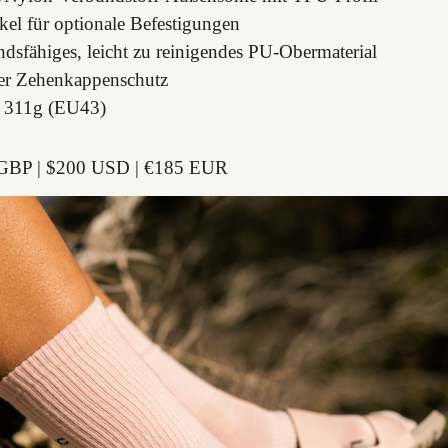
kel für optionale Befestigungen
ndsfähiges, leicht zu reinigendes PU-Obermaterial
ter Zehenkappenschutz
: 311g (EU43)
GBP | $200 USD | €185 EUR