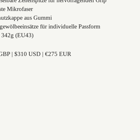
elbare Zehenspitze für hervorragenden Grip
ste Mikrofaser
hutzkappe aus Gummi
gewölbeeinsätze für individuelle Passform
: 342g (EU43)
GBP | $310 USD | €275 EUR