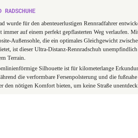
D RADSCHUHE
d wurde für den abenteuerlustigen Rennradfahrer entwicke
t immer auf einem perfekt gepflasterten Weg verlaufen. Mit
te-Außensohle, die ein optimales Gleichgewicht zwischen
etet, ist dieser Ultra-Distanz-Rennradschuh unempfindlic
em Terrain.
tromlinienförmige Silhouette ist für kilometerlange Erkund
 während die verformbare Fersenpolsterung und die fußnah
r den nötigen Komfort bieten, um keine Straße unentdeckt