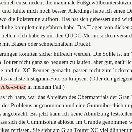
schnell entschieden, die maximale Fußgewölbeunterstützun
 und fühlte mich noch besser. Allerdings habe ich einen 
wo die Polsterung aufhört. Das hat sich gebessert und wird
chuhe komplett eingefahren habe. Das Tragen von dicken
helfen. (Ich habe es mit den QUOC-Merinosocken versuch
 mit Blasen oder schmerzhaftem Druck).
erungen könnten sicher hilfreich werden. Die Sohle ist im
 Tourer nicht ganz so bequem zu laufen, aber gut, natürlic
le und für XC-Rennen gemacht, passen nicht zum lockere
as nächste Instagram-Foto zu knipsen. (Oder den gelegen
 hike-a-bike
in meinem Fall.)
as ich hatte, war das Abreißen des Obermaterials der Gran
 des Problems angenommen und eine Gummibeschichtung
 angebracht. Bis jetzt kann ich keine Abnutzung feststelle
dass sich die Gummisohle ablöste. Im Grunde genommen w
kes zerrissen. Sie sieht am Gran Tourer XC viel dünner und