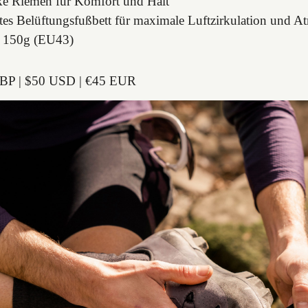
ke Riemen für Komfort und Halt
rtes Belüftungsfußbett für maximale Luftzirkulation und A
: 150g (EU43)
BP | $50 USD | €45 EUR