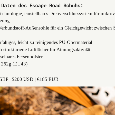
 Daten des Escape Road Schuhs:
hnologie, einstellbares Drehverschlusssystem für mikrove
tzung
erbundstoff-Außensohle für ein Gleichgewicht zwischen S
rfähiges, leicht zu reinigendes PU-Obermaterial
 strukturierte Luftlöcher für Atmungsaktivität
elbares Fersenpolster
: 262g (EU43)
GBP | $200 USD | €185 EUR