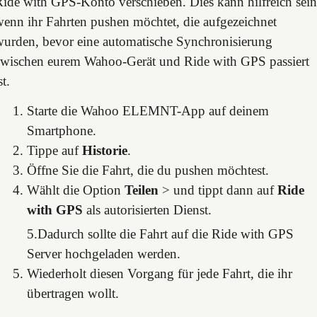
ide with GPS-Konto verschieben. Dies kann hilfreich sein
enn ihr Fahrten pushen möchtet, die aufgezeichnet
wurden, bevor eine automatische Synchronisierung
zwischen eurem Wahoo-Gerät und Ride with GPS passiert
st.
Starte die Wahoo ELEMNT-App auf deinem
Smartphone.
Tippe auf
Historie
.
Öffne Sie die Fahrt, die du pushen möchtest.
Wählt die Option
Teilen
> und tippt dann auf
Ride
with GPS
als autorisierten Dienst.
5.Dadurch sollte die Fahrt auf die Ride with GPS
Server hochgeladen werden.
Wiederholt diesen Vorgang für jede Fahrt, die ihr
übertragen wollt.